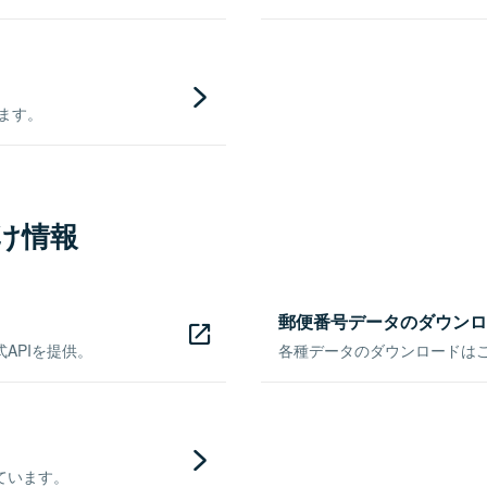
きます。
け情報
郵便番号データのダウンロ
APIを提供。
各種データのダウンロードはこち
ています。