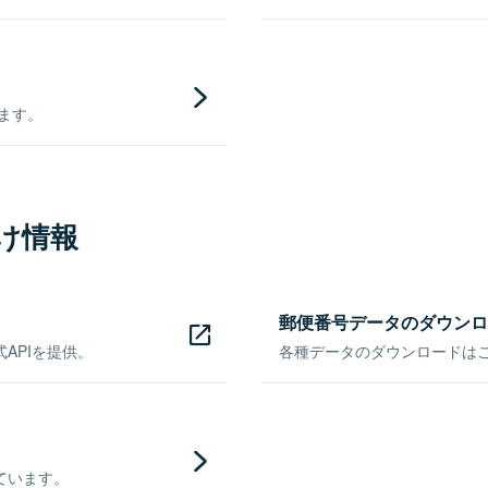
きます。
け情報
郵便番号データのダウンロ
APIを提供。
各種データのダウンロードはこち
ています。