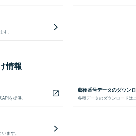
きます。
け情報
郵便番号データのダウンロ
APIを提供。
各種データのダウンロードはこち
ています。