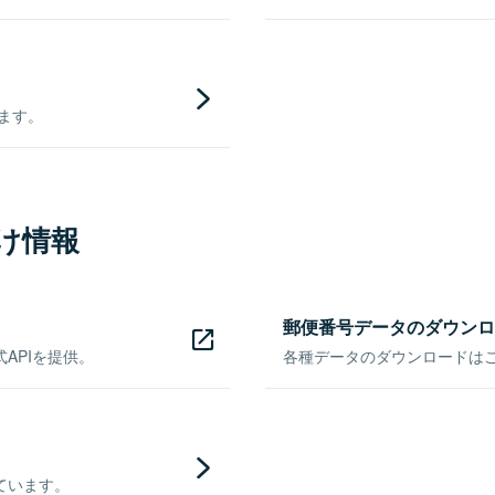
きます。
け情報
郵便番号データのダウンロ
APIを提供。
各種データのダウンロードはこち
ています。