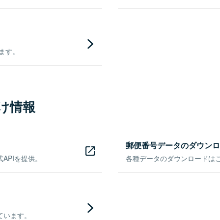
きます。
け情報
郵便番号データのダウンロ
APIを提供。
各種データのダウンロードはこち
ています。