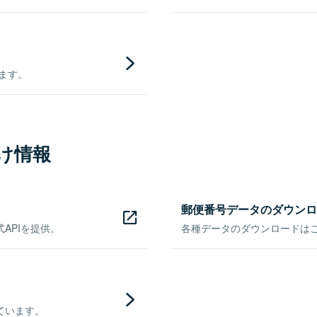
きます。
け情報
郵便番号データのダウンロ
APIを提供。
各種データのダウンロードはこち
ています。