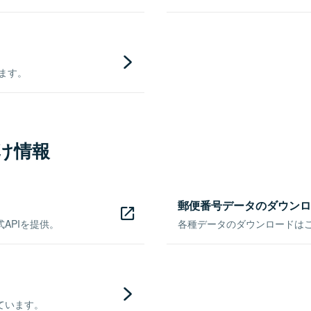
きます。
け情報
郵便番号データのダウンロ
APIを提供。
各種データのダウンロードはこち
ています。