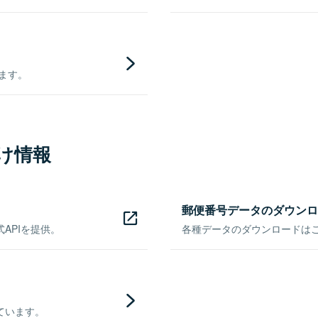
きます。
け情報
郵便番号データのダウンロ
APIを提供。
各種データのダウンロードはこち
ています。