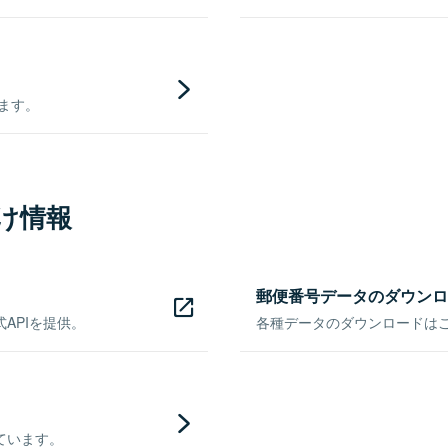
きます。
け情報
郵便番号データのダウンロ
APIを提供。
各種データのダウンロードはこち
ています。