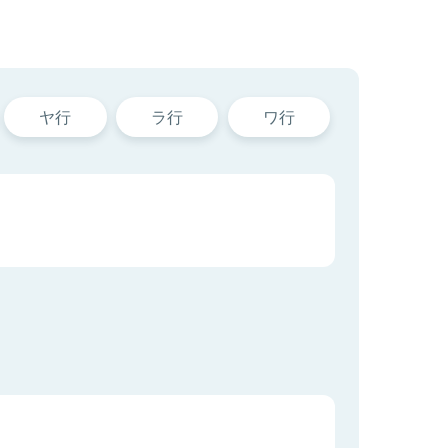
ヤ行
ラ行
ワ行