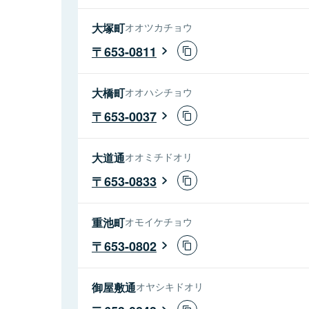
大塚町
オオツカチョウ
653-0811
大橋町
オオハシチョウ
653-0037
大道通
オオミチドオリ
653-0833
重池町
オモイケチョウ
653-0802
御屋敷通
オヤシキドオリ