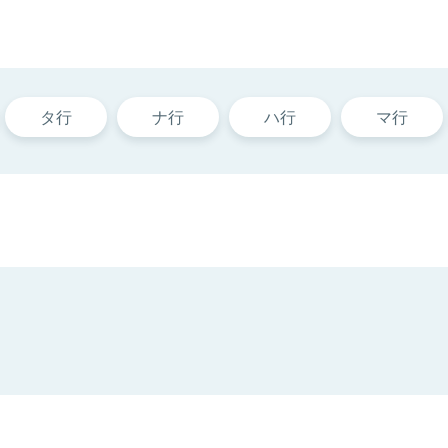
タ行
ナ行
ハ行
マ行