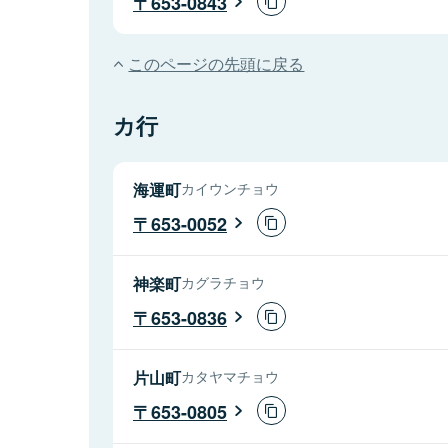
653-0843
このページの先頭に戻る
カ行
海運町
カイウンチョウ
653-0052
神楽町
カグラチョウ
653-0836
片山町
カタヤマチョウ
653-0805