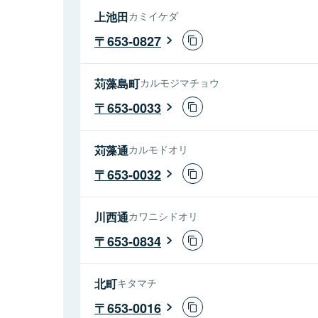
上池田
カミイケダ
653-0827
苅藻島町
カルモジマチョウ
653-0033
苅藻通
カルモドオリ
653-0032
川西通
カワニシドオリ
653-0834
北町
キタマチ
653-0016