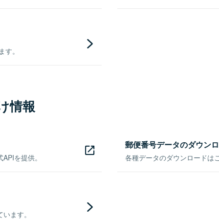
きます。
け情報
郵便番号データのダウンロ
APIを提供。
各種データのダウンロードはこち
ています。