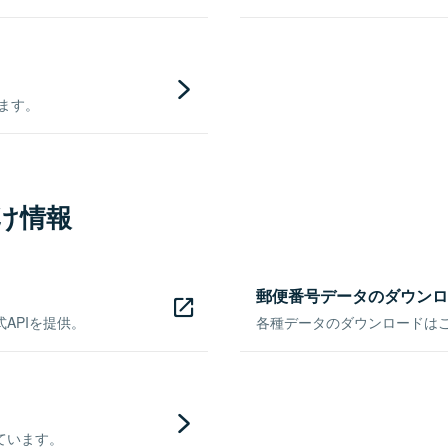
きます。
け情報
郵便番号データのダウンロ
APIを提供。
各種データのダウンロードはこち
ています。