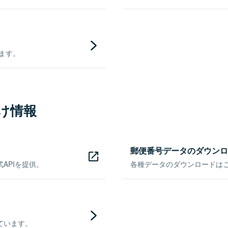
きます。
け情報
郵便番号データのダウンロ
APIを提供。
各種データのダウンロードはこち
ています。