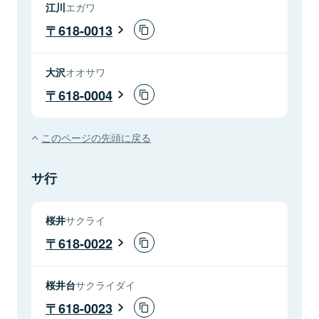
江川
エガワ
618-0013
大沢
オオサワ
618-0004
このページの先頭に戻る
サ行
桜井
サクライ
618-0022
桜井台
サクライダイ
618-0023