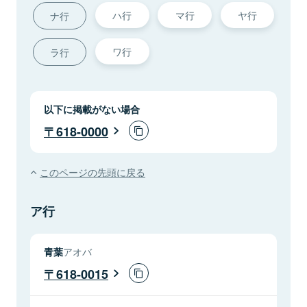
ハ行
マ行
ヤ行
ナ行
ワ行
ラ行
以下に掲載がない場合
618-0000
このページの先頭に戻る
ア行
青葉
アオバ
618-0015