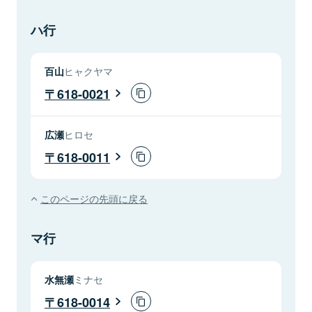
ハ行
百山
ヒャクヤマ
618-0021
広瀬
ヒロセ
618-0011
このページの先頭に戻る
マ行
水無瀬
ミナセ
618-0014