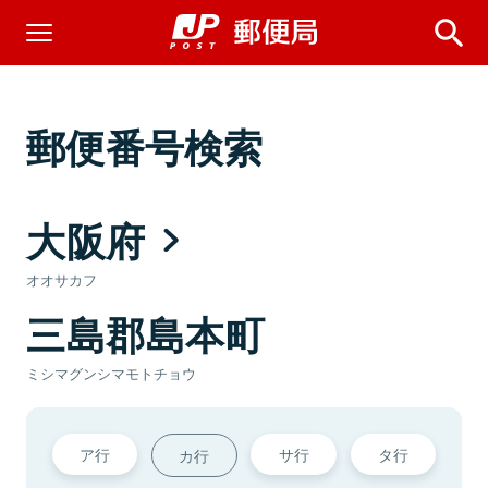
郵便番号検索
大阪府
オオサカフ
三島郡島本町
ミシマグンシマモトチョウ
ア行
サ行
タ行
カ行