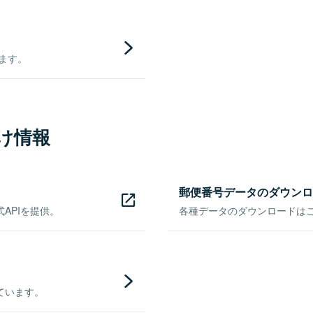
きます。
け情報
郵便番号データのダウンロ
APIを提供。
各種データのダウンロードはこち
ています。