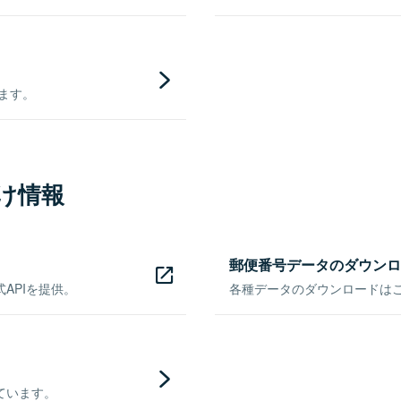
きます。
け情報
郵便番号データのダウンロ
APIを提供。
各種データのダウンロードはこち
ています。