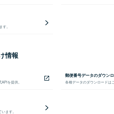
きます。
け情報
郵便番号データのダウンロ
APIを提供。
各種データのダウンロードはこち
ています。