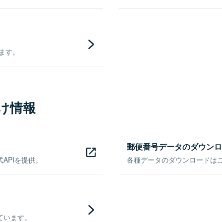
きます。
け情報
郵便番号データのダウンロ
APIを提供。
各種データのダウンロードはこち
ています。