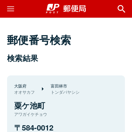
郵便番号検索
検索結果
大阪府
富田林市
オオサカフ
トンダバヤシシ
粟ケ池町
アワガイケチョウ
584-0012