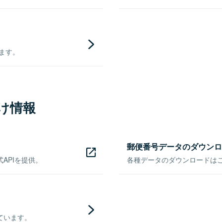
きます。
け情報
郵便番号データのダウンロ
APIを提供。
各種データのダウンロードはこち
ています。