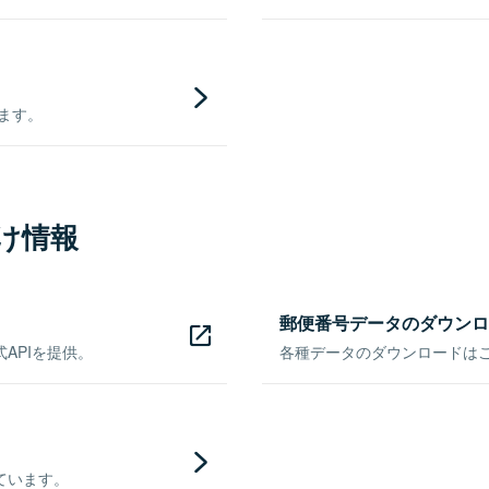
きます。
け情報
郵便番号データのダウンロ
APIを提供。
各種データのダウンロードはこち
ています。