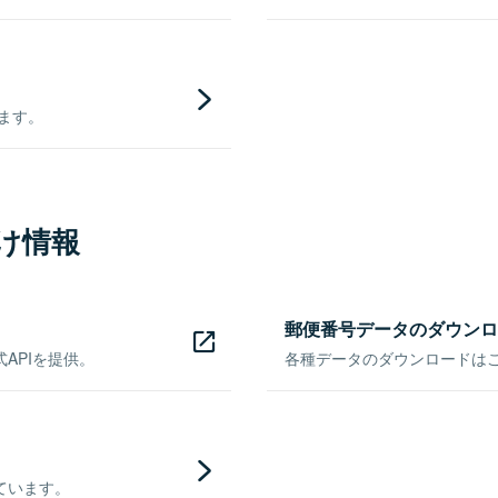
きます。
け情報
郵便番号データのダウンロ
APIを提供。
各種データのダウンロードはこち
ています。