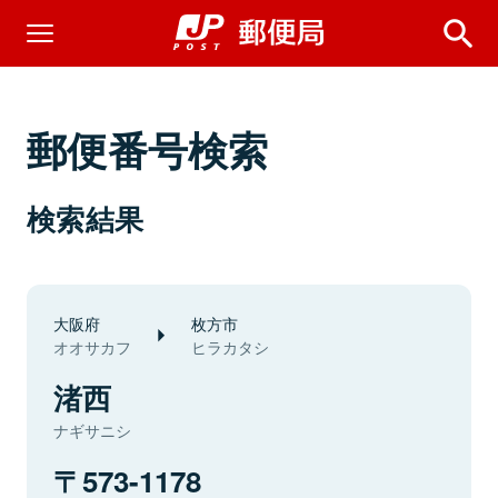
郵便番号検索
検索結果
大阪府
枚方市
オオサカフ
ヒラカタシ
渚西
ナギサニシ
573-1178