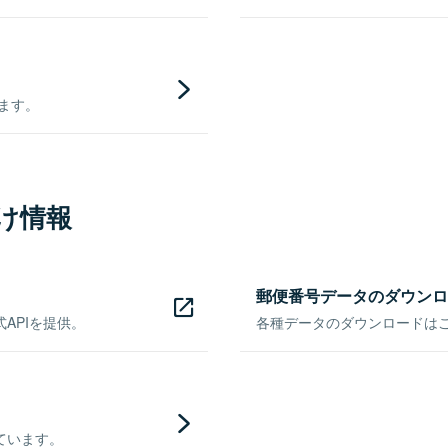
きます。
け情報
郵便番号データのダウンロ
APIを提供。
各種データのダウンロードはこち
ています。