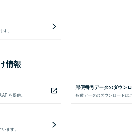
きます。
け情報
郵便番号データのダウンロ
APIを提供。
各種データのダウンロードはこち
ています。