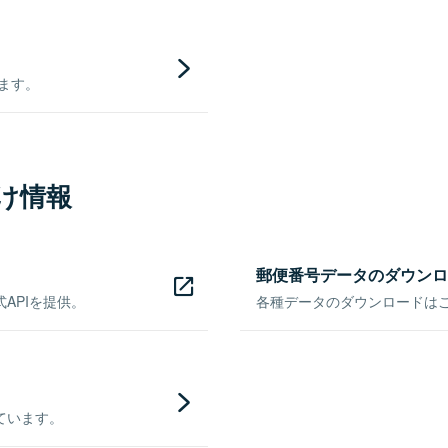
きます。
け情報
郵便番号データのダウンロ
APIを提供。
各種データのダウンロードはこち
ています。