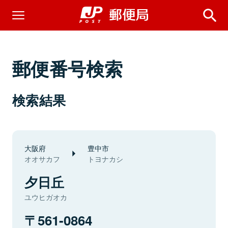
郵便番号検索
検索結果
大阪府
豊中市
オオサカフ
トヨナカシ
夕日丘
ユウヒガオカ
561-0864