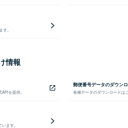
きます。
け情報
郵便番号データのダウンロ
APIを提供。
各種データのダウンロードはこち
ています。