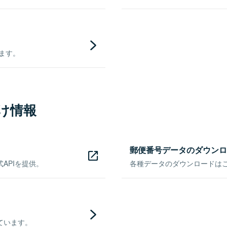
きます。
け情報
郵便番号データのダウンロ
APIを提供。
各種データのダウンロードはこち
ています。