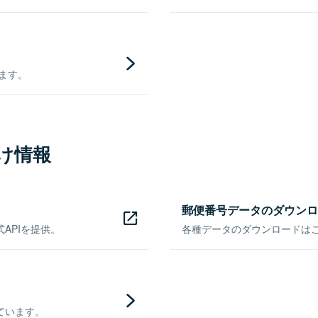
きます。
け情報
郵便番号データのダウンロ
APIを提供。
各種データのダウンロードはこち
ています。