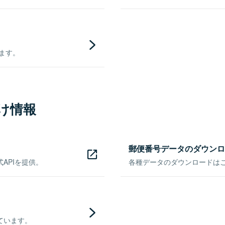
きます。
け情報
郵便番号データのダウンロ
APIを提供。
各種データのダウンロードはこち
ています。