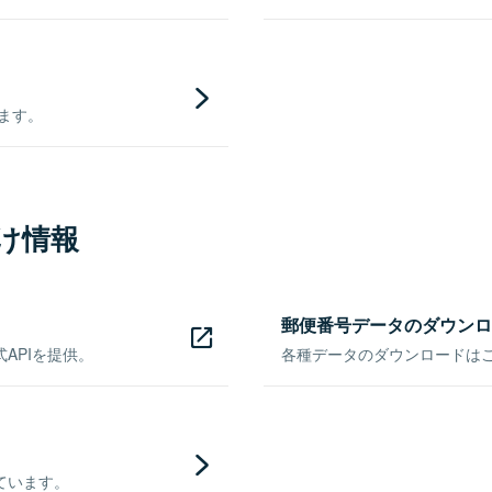
きます。
け情報
郵便番号データのダウンロ
APIを提供。
各種データのダウンロードはこち
ています。