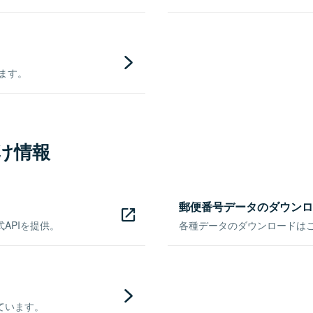
きます。
け情報
郵便番号データのダウンロ
APIを提供。
各種データのダウンロードはこち
ています。