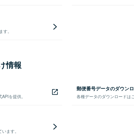
きます。
け情報
郵便番号データのダウンロ
APIを提供。
各種データのダウンロードはこち
ています。