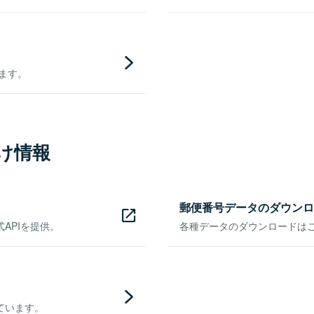
きます。
け情報
郵便番号データのダウンロ
APIを提供。
各種データのダウンロードはこち
ています。