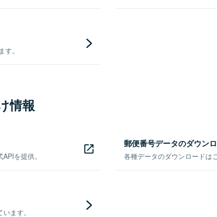
きます。
け情報
郵便番号データのダウンロ
APIを提供。
各種データのダウンロードはこち
ています。