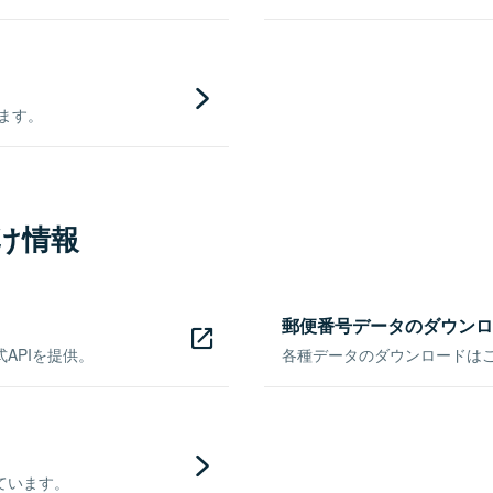
きます。
け情報
郵便番号データのダウンロ
APIを提供。
各種データのダウンロードはこち
ています。