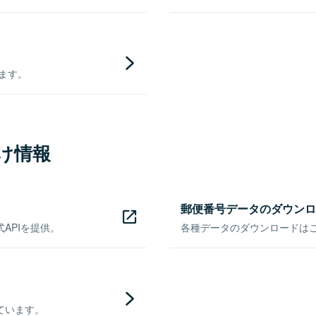
きます。
け情報
郵便番号データのダウンロ
APIを提供。
各種データのダウンロードはこち
ています。