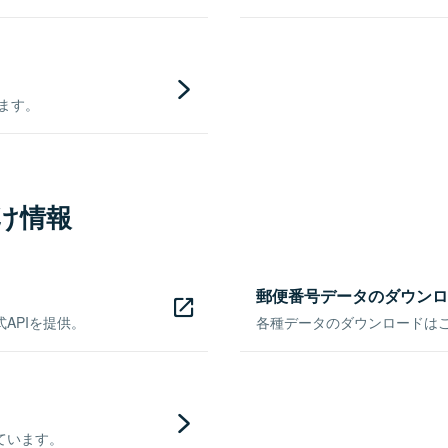
きます。
け情報
郵便番号データのダウンロ
APIを提供。
各種データのダウンロードはこち
ています。