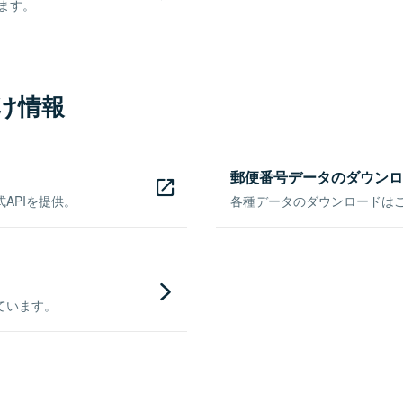
きます。
け情報
郵便番号データのダウンロ
APIを提供。
各種データのダウンロードはこち
ています。