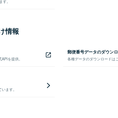
きます。
け情報
郵便番号データのダウンロ
APIを提供。
各種データのダウンロードはこち
ています。