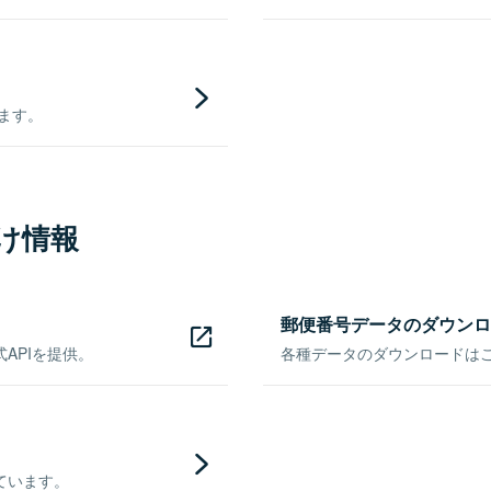
きます。
け情報
郵便番号データのダウンロ
APIを提供。
各種データのダウンロードはこち
ています。