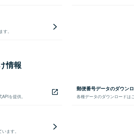
きます。
け情報
郵便番号データのダウンロ
APIを提供。
各種データのダウンロードはこち
ています。