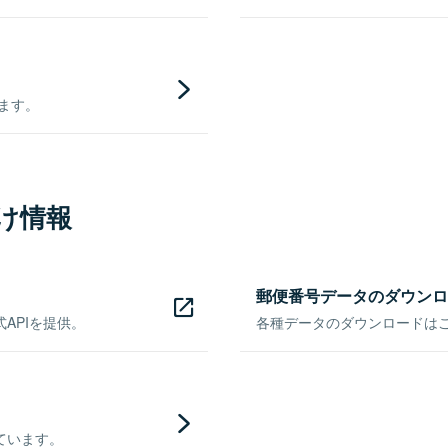
きます。
け情報
郵便番号データのダウンロ
APIを提供。
各種データのダウンロードはこち
ています。