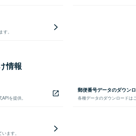
きます。
け情報
郵便番号データのダウンロ
APIを提供。
各種データのダウンロードはこち
ています。