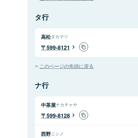
タ行
高松
タカマツ
599-8121
このページの先頭に戻る
ナ行
中茶屋
ナカチャヤ
599-8128
西野
ニシノ