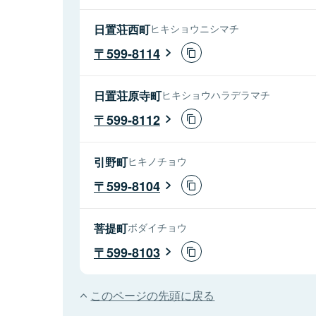
日置荘西町
ヒキショウニシマチ
599-8114
日置荘原寺町
ヒキショウハラデラマチ
599-8112
引野町
ヒキノチョウ
599-8104
菩提町
ボダイチョウ
599-8103
このページの先頭に戻る