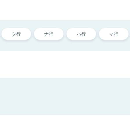
タ行
ナ行
ハ行
マ行