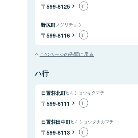
599-8125
野尻町
ノジリチョウ
599-8116
このページの先頭に戻る
ハ行
日置荘北町
ヒキショウキタマチ
599-8111
日置荘田中町
ヒキショウタナカマチ
599-8113