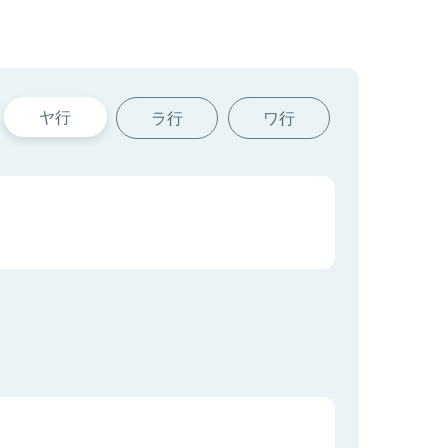
ヤ行
ラ行
ワ行