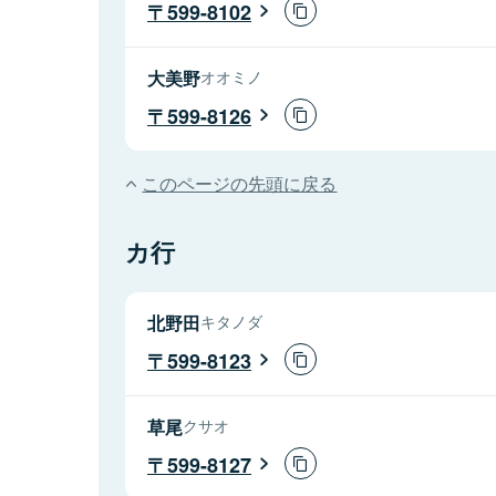
599-8102
大美野
オオミノ
599-8126
このページの先頭に戻る
カ行
北野田
キタノダ
599-8123
草尾
クサオ
599-8127