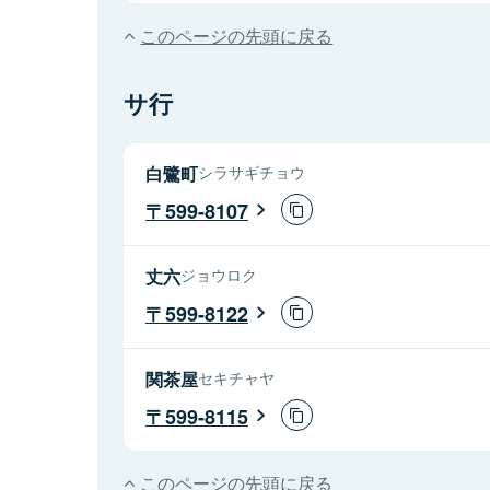
このページの先頭に戻る
サ行
白鷺町
シラサギチョウ
599-8107
丈六
ジョウロク
599-8122
関茶屋
セキチャヤ
599-8115
このページの先頭に戻る