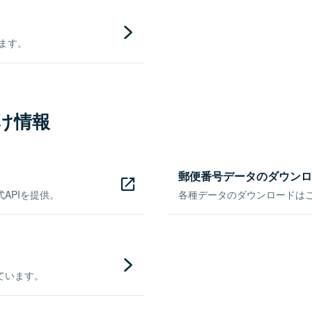
きます。
け情報
郵便番号データのダウンロ
APIを提供。
各種データのダウンロードはこち
ています。