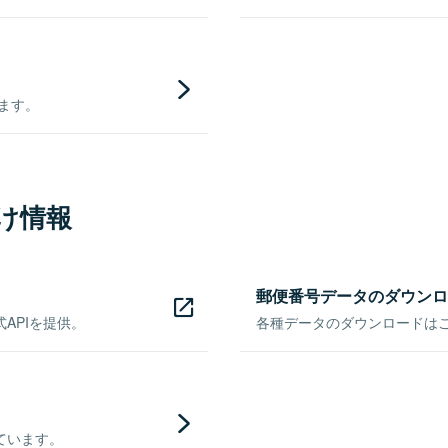
きます。
け情報
郵便番号データのダウンロ
APIを提供。
各種データのダウンロードはこち
ています。