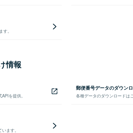
きます。
け情報
郵便番号データのダウンロ
APIを提供。
各種データのダウンロードはこち
ています。