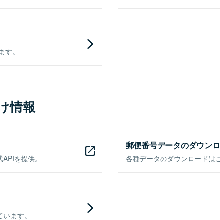
きます。
け情報
郵便番号データのダウンロ
APIを提供。
各種データのダウンロードはこち
ています。